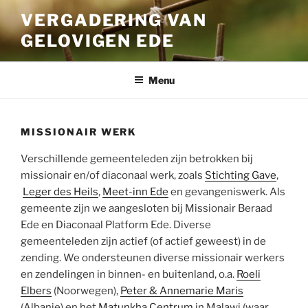
Ga
VERGADERING VAN
naar
GELOVIGEN EDE
de
inhoud
Menu
MISSIONAIR WERK
Verschillende gemeenteleden zijn betrokken bij
missionair en/of diaconaal werk, zoals
Stichting Gave
,
Leger des Heils
,
Meet-inn Ede
en gevangeniswerk. Als
gemeente zijn we aangesloten bij Missionair Beraad
Ede en Diaconaal Platform Ede. Diverse
gemeenteleden zijn actief (of actief geweest) in de
zending. We ondersteunen diverse missionair werkers
en zendelingen in binnen- en buitenland, o.a.
Roeli
Elbers
(Noorwegen),
Peter & Annemarie Maris
(Albanie) en het
Matunkha Centrum
in Malawi (waar