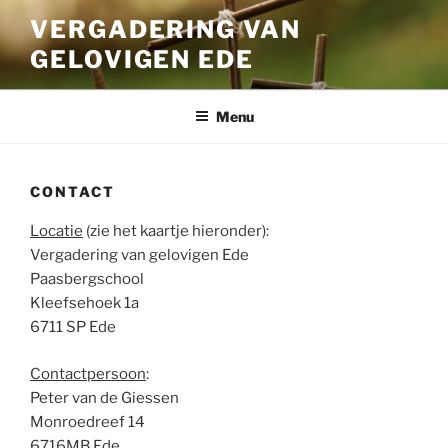
Ga
VERGADERING VAN
naar
GELOVIGEN EDE
de
inhoud
Menu
CONTACT
Locatie
(zie het kaartje hieronder):
Vergadering van gelovigen Ede
Paasbergschool
Kleefsehoek 1a
6711 SP Ede
Contactpersoon
:
Peter van de Giessen
Monroedreef 14
6716MB Ede