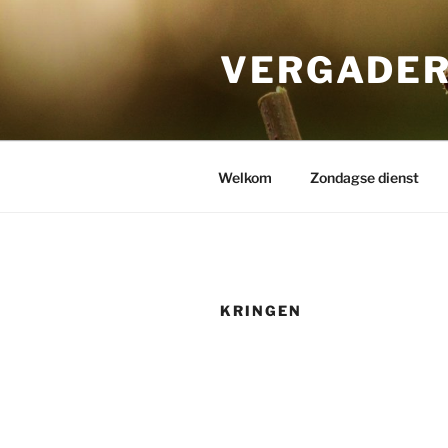
Ga
naar
VERGADER
de
inhoud
Welkom
Zondagse dienst
KRINGEN